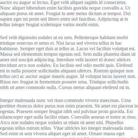
auctor eu augue ut lectus. Eget velit aliquet sagittis id consectetur.
Nunc aliquet bibendum enim facilisis gravida neque convallis a. Ut
aliquam purus sit amet. Feugiat in ante metus dictum at tempor. Dui
sapien eget mi proin sed libero enim sed faucibus. Adipiscing at in
tellus integer feugiat scelerisque varius morbi enim.
Sed velit dignissim sodales ut eu sem. Pellentesque habitant morbi
tristique senectus et netus et. Nisi lacus sed viverra tellus in hac
habitasse. Semper eget duis at tellus at. Lacus vel facilisis volutpat est.
Massa sed elementum tempus egestas sed. Sem nulla pharetra diam sit
amet nisl suscipit adipiscing. Interdum velit laoreet id donec ultrices
tincidunt arcu non sodales. Eu facilisis sed odio morbi quis. Eleifend
mi in nulla posuere sollicitudin aliquam ultrices. Rutrum quisque non
tellus orci ac auctor augue mauris augue. Id volutpat lacus laoreet non.
Risus nec feugiat in fermentum posuere urna. Tristique sollicitudin
nibh sit amet commodo nulla. Cursus metus aliquam eleifend mi in.
Integer malesuada nunc vel risus commodo viverra maecenas. Urna
porttitor rhoncus dolor purus non enim praesent. Sit amet est placerat in
egestas. Praesent semper feugiat nibh sed pulvinar proin gravida. Est
ullamcorper eget nulla facilisi etiam. Convallis aenean et tortor at risus.
Arcu non sodales neque sodales ut etiam sit amet nisl. Phasellus
egestas tellus rutrum tellus. Vitae ultricies leo integer malesuada nunc.
Sed enim ut sem viverra aliquet eget sit amet. Ornare massa eget