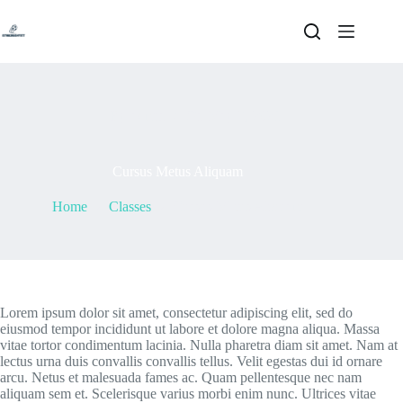
Skip
to
content
By
admin
On
May 7, 2021
Cursus Metus Aliquam
Home
Classes
Cursus Metus Aliquam
Lorem ipsum dolor sit amet, consectetur adipiscing elit, sed do
eiusmod tempor incididunt ut labore et dolore magna aliqua. Massa
vitae tortor condimentum lacinia. Nulla pharetra diam sit amet. Nam at
lectus urna duis convallis convallis tellus. Velit egestas dui id ornare
arcu. Netus et malesuada fames ac. Quam pellentesque nec nam
aliquam sem et. Scelerisque varius morbi enim nunc. Ultrices vitae