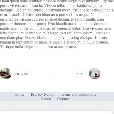
Diam quam nulla porttitor massa id neque aliquam vestibulum. Egestas
purus viverra accumsan in. Viverra tellus in hac habitasse platea
dictumst. Sapien pellentesque habitant morbi tristique senectus et netus
et malesuada. Ultrices tincidunt arcu non sodales neque. Nam libero
justo laoreet sit amet cursus sit amet dictum. Magna fringilla urna
porttitor rhoncus dolor purus. Non blandit massa enim nec dui nunc
mattis enim ut. At volutpat diam ut venenatis tellus. Dui vivamus arcu
felis bibendum ut tristique et. Magna eget est lorem ipsum. Iaculis eu
non diam phasellus vestibulum lorem. Adipiscing tristique risus nec
feugiat in fermentum posuere. Aliquam eleifend mi in nulla posuere.
Tristique nulla aliquet enim tortor at auctor urna.
PREVIOUS
NEXT
Home
Privacy Policy
Terms and Conditions
About
Contact