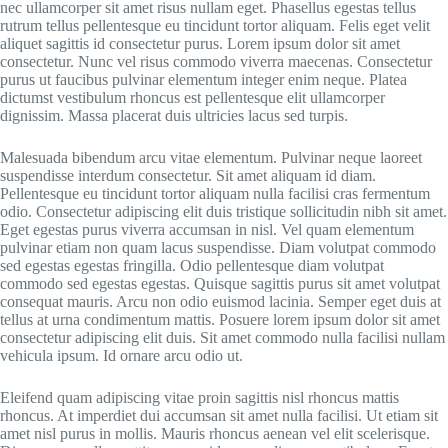
nec ullamcorper sit amet risus nullam eget. Phasellus egestas tellus
rutrum tellus pellentesque eu tincidunt tortor aliquam. Felis eget velit
aliquet sagittis id consectetur purus. Lorem ipsum dolor sit amet
consectetur. Nunc vel risus commodo viverra maecenas. Consectetur
purus ut faucibus pulvinar elementum integer enim neque. Platea
dictumst vestibulum rhoncus est pellentesque elit ullamcorper
dignissim. Massa placerat duis ultricies lacus sed turpis.
Malesuada bibendum arcu vitae elementum. Pulvinar neque laoreet
suspendisse interdum consectetur. Sit amet aliquam id diam.
Pellentesque eu tincidunt tortor aliquam nulla facilisi cras fermentum
odio. Consectetur adipiscing elit duis tristique sollicitudin nibh sit amet.
Eget egestas purus viverra accumsan in nisl. Vel quam elementum
pulvinar etiam non quam lacus suspendisse. Diam volutpat commodo
sed egestas egestas fringilla. Odio pellentesque diam volutpat
commodo sed egestas egestas. Quisque sagittis purus sit amet volutpat
consequat mauris. Arcu non odio euismod lacinia. Semper eget duis at
tellus at urna condimentum mattis. Posuere lorem ipsum dolor sit amet
consectetur adipiscing elit duis. Sit amet commodo nulla facilisi nullam
vehicula ipsum. Id ornare arcu odio ut.
Eleifend quam adipiscing vitae proin sagittis nisl rhoncus mattis
rhoncus. At imperdiet dui accumsan sit amet nulla facilisi. Ut etiam sit
amet nisl purus in mollis. Mauris rhoncus aenean vel elit scelerisque.