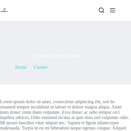
Skip
to
content
By
admin
On
May 7, 2021
Praesent Semper Feugiat
Home
Classes
Praesent Semper Feugiat
Lorem ipsum dolor sit amet, consectetur adipiscing elit, sed do
eiusmod tempor incididunt ut labore et dolore magna aliqua. Amet
justo donec enim diam vulputate. Eros donec ac odio tempor orci
dapibus ultrices. Odio euismod lacinia at quis risus sed vulputate odio.
Mi ipsum faucibus vitae aliquet nec. Sapien et ligula ullamcorper
malesuada. Turpis in eu mi bibendum neque egestas congue. Aliquet