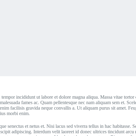
get Duis
 tempor incididunt ut labore et dolore magna aliqua. Massa vitae tortor
s et malesuada fames ac. Quam pellentesque nec nam aliquam sem et. Scel
m enim facilisis gravida neque convallis a. Ut aliquam purus sit amet. Fe
rius morbi enim.
ue senectus et netus et. Nisi lacus sed viverra tellus in hac habitasse. Se
ipit adipiscing. Interdum velit laoreet id donec ultrices tincidunt arcu 