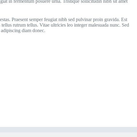
giat in fermentum posuere urna. Tristique sollicitudin nibh sit amet
stas. Praesent semper feugiat nibh sed pulvinar proin gravida. Est
 tellus rutrum tellus. Vitae ultricies leo integer malesuada nunc. Sed
d adipiscing diam donec.