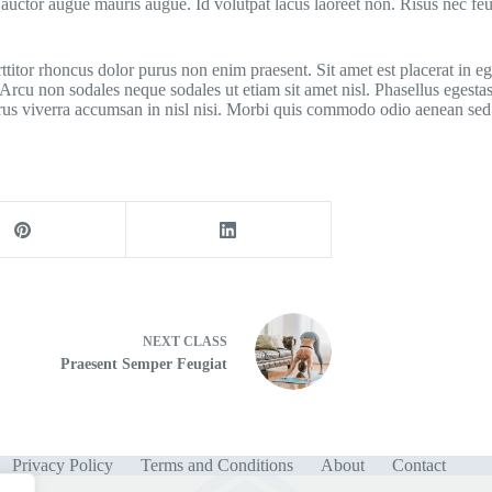
 auctor augue mauris augue. Id volutpat lacus laoreet non. Risus nec feu
tor rhoncus dolor purus non enim praesent. Sit amet est placerat in ege
. Arcu non sodales neque sodales ut etiam sit amet nisl. Phasellus egestas
purus viverra accumsan in nisl nisi. Morbi quis commodo odio aenean se
NEXT
CLASS
Praesent Semper Feugiat
Privacy Policy
Terms and Conditions
About
Contact