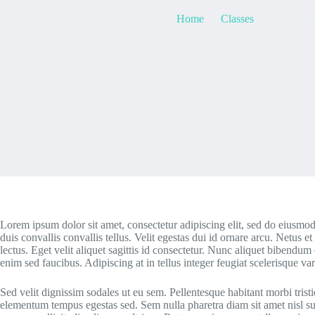
Home
Classes
Semper E
Lorem ipsum dolor sit amet, consectetur adipiscing elit, sed do eiusmod
duis convallis convallis tellus. Velit egestas dui id ornare arcu. Netu
lectus. Eget velit aliquet sagittis id consectetur. Nunc aliquet bibendu
enim sed faucibus. Adipiscing at in tellus integer feugiat scelerisque va
Sed velit dignissim sodales ut eu sem. Pellentesque habitant morbi tristiq
elementum tempus egestas sed. Sem nulla pharetra diam sit amet nisl susc